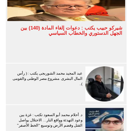
شيركو حبيب يكتب : دعوات إلغاء المادة (140) بين
الجهل الدستوري والخطاب السياسي
عبد المجيد محمد الشوربجى يكتب : ( رأس
المال البشرى .مشروع مصر الوطنى والقومى
)..
د. أحلام محمد أبو السعود تكتب : غزة بين
وعود التهدئة وواقع النار… الاحتلال يواصل
القتل وقضم الأرض وتوسيع “الخط الأصفر”