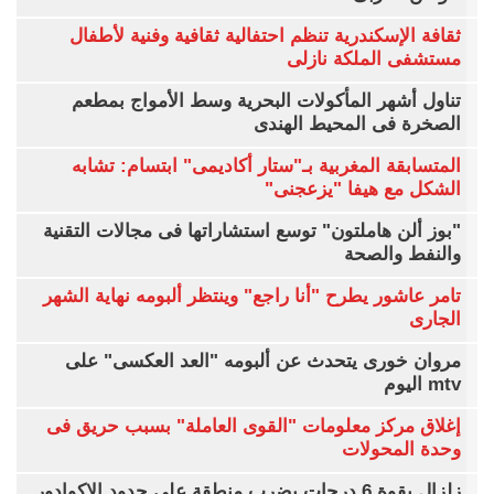
ثقافة الإسكندرية تنظم احتفالية ثقافية وفنية لأطفال
مستشفى الملكة نازلى
تناول أشهر المأكولات البحرية وسط الأمواج بمطعم
الصخرة فى المحيط الهندى
المتسابقة المغربية بـ"ستار أكاديمى" ابتسام: تشابه
الشكل مع هيفا "يزعجنى"
"بوز ألن هاملتون" توسع استشاراتها فى مجالات التقنية
والنفط والصحة
تامر عاشور يطرح "أنا راجع" وينتظر ألبومه نهاية الشهر
الجارى
مروان خورى يتحدث عن ألبومه "العد العكسى" على
mtv اليوم
إغلاق مركز معلومات "القوى العاملة" بسبب حريق فى
وحدة المحولات
زلزال بقوة 6 درجات يضرب منطقة على حدود الإكوادور