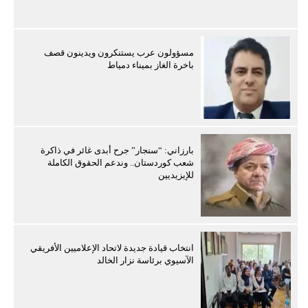
مسؤولون عرب يستنكرون ويدينون قصف
باخرة الغاز بميناء دمياط
بارزاني: “سنجار” جرح أبدى غائر في ذاكرة
شعب كوردستان.. وندعم الحقوق الكاملة
للإيزيديين
انتخاب قيادة جديدة لاتحاد الإعلاميين الأفريقي
الآسيوي برئاسة نزار الخالد