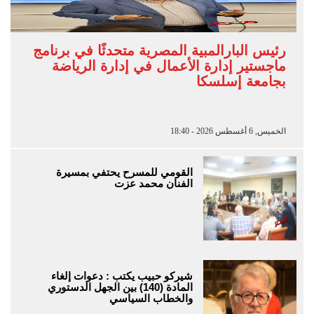
رئيس البارالمبية المصرية متحدثًا في برنامج
ماجستير إدارة الأعمال في إدارة الرياضة
بجامعة إسلسكا
الخميس, 6 أغسطس 2026 - 18:40
القومي للمسرح يحتفي بمسيرة
الفنان محمد عزت
شيركو حبيب يكتب : دعوات إلغاء
المادة (140) بين الجهل الدستوري
والخطاب السياسي