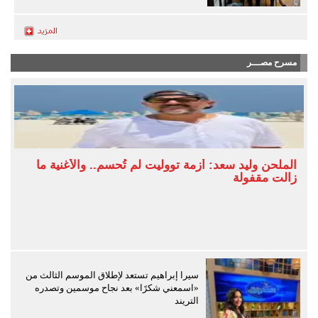
مسرح مصـــر
الملحن وليد سعد: أزمة تووليت لم تُحسم.. والأغنية ما
زالت مقفولة
سيرا إبراهيم تستعد لإطلاق الموسم الثالث من
«اسمعني شكرًا» بعد نجاح موسمين وتصدره
التريند