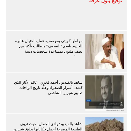
توقيع بتول عرفة
مواطن كويتي يقع ضحية عملية احتيال عابرة
للحدود باسم “التصوف” ويطالب بأكثر من
نصف مليون بمساعدة شخصيات دينية
سودانية
شاهد بالفيديو : أحمد فخري.. عالم الآثار الذي
كشف أسرار الصحراء وخلّد تاريخ الواحات
تعليق شيرين الشافعي
شاهد بالفيديو : وادي الجمال.. حيث تروي
الطبيعة المصرية أجمل حكاياتها تعليق شيرين