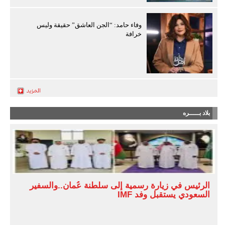
وفاء حامد: “الجن العاشق” حقيقة وليس
خرافة
بلاد بـــــره
الرئيس في زيارة رسمية إلى سلطنة عُمان..والسفير
السعودي يستقبل وفد IMF