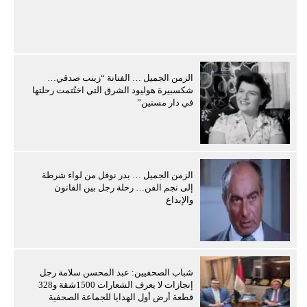
الزمن الجميل … الفنانة “زينب صدقي…
شكسبيرة هوليود الشرق التي اختُتمت رحلتها
في دار مسنين”
الزمن الجميل … بدر نوفل من لواء شرطة
إلى نجم الفن… رحلة رجل بين القانون
والإبداع
شباب الصحفيين: عبد المحسن سلامة رجل
إنجازات لا يعرف الشعارات 1500شقة و328
قطعة أرض أول الهدايا للجماعة الصحفية