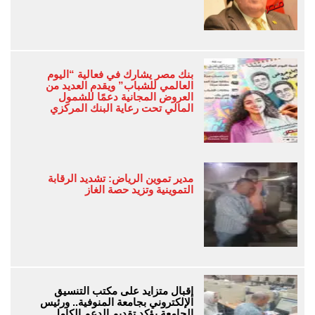
بنك مصر يشارك في فعالية “اليوم
العالمي للشباب” ويقدم العديد من
العروض المجانية دعمًا للشمول
المالي تحت رعاية البنك المركزي
مدير تموين الرياض: تشديد الرقابة
التموينية وتزيد حصة الغاز
إقبال متزايد على مكتب التنسيق
الإلكتروني بجامعة المنوفية.. ورئيس
الجامعة يؤكد تقديم الدعم الكامل