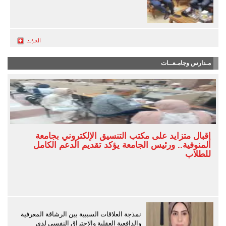
مـدارس وجامـعــات
إقبال متزايد على مكتب التنسيق الإلكتروني بجامعة
المنوفية.. ورئيس الجامعة يؤكد تقديم الدعم الكامل
للطلاب
نمذجة العلاقات السببية بين الرشاقة المعرفية
والدافعية العقلية والاحتراق النفسي لدى