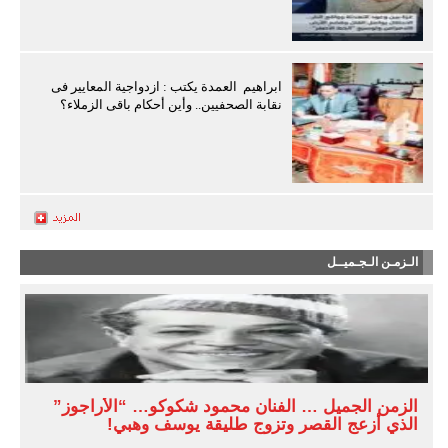
ابراهيم العمدة يكتب : ازدواجية المعايير فى
نقابة الصحفيين.. وأين أحكام باقى الزملاء؟
الـزمـن الـجـميــل
الزمن الجميل … الفنان محمود شكوكو… “الأراجوز”
الذي أزعج القصر وتزوج طليقة يوسف وهبي!