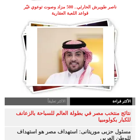
ناصر طويرش الحارثي.. 500 مزاد وصوت توعوي غيّر
قواعد اللعبة العقارية
الأكثر قراءة
الاكثر تعليقاً
نتائج منتخب مصر في بطولة العالم للسباحة بالزعانف
للكبار بكولومبيا
مسئول حزبى موريتانى: استهداف مصر هو استهداف
للوطن العربى