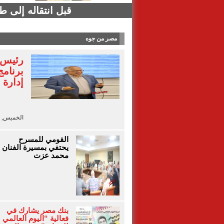
قبل انتقاله إلى 
مصر من جوه
رئيس ا
برنامج
إدارة 
الخميس, 6 أغسطس 2026 - 18:40
القومي للمسرح
يحتفي بمسيرة الفنان
محمد عزت
بنك مصر يشارك في
فعالية “اليوم العالمي