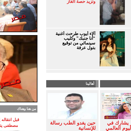
وتزيد حصة الغاز
آلاء أيوب طرحت أغنية
“أنا جنبك” وكليب
سينمائي من توقيع
بتول عرفة
أهالينا
من هنا وهناك
قبل انتقاله
 يشارك في
حين يغدو الطب رسالة
مصطفى يتوق
ليوم العالمي
للإنسانية