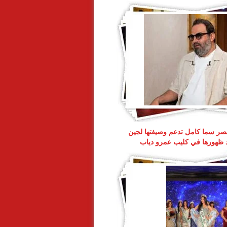
ر سما كامل تدعم وصيفتها لجين
د ظهورها في كليب عمرو دياب