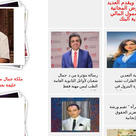
ويقدم العديد
ض المجانية
شمول المالي
ة البنك
 التعدين
رسالة مؤثرة من د. جمال
ملكة جمال مص
الفلزات تشيد
شعبان لأوائل الثانوية العامة:
خليفة بع
ة البترول في
الطب ليس مهنة فقط
ث سفن الغاز
والثانوية ليست نهاية
المطاف
رأة ” تقيم ورشة
عزيز الحقوق
نجابية