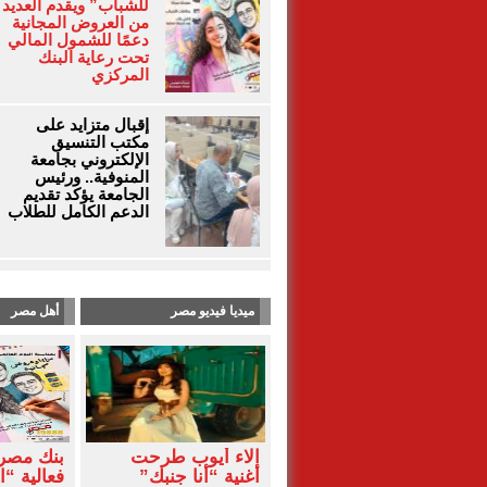
للشباب” ويقدم العديد
من العروض المجانية
دعمًا للشمول المالي
تحت رعاية البنك
المركزي
إقبال متزايد على
مكتب التنسيق
الإلكتروني بجامعة
المنوفية.. ورئيس
الجامعة يؤكد تقديم
الدعم الكامل للطلاب
ميديا فيديو مصر
أهل مصر
آلاء أيوب طرحت
بنك مصر
أغنية “أنا جنبك”
فعالية “ا