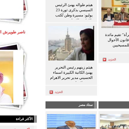
هيثم طواله يهنئ الرئيس
السيسي بذكرى ثورة 23
يوليو: مسيرة وطن تُكتب
بالإرادة والإنجاز
رأة” تقيم مائدة
انون الأحوال
لمسيحيين
هيثم زينهم رئيس التحرير
يهنئ الكاتبة الكبيرة اسماء
الحسيني مدير تحرير الاهرام
بعيد ميلادها
ستاد مصر
الأكثر قراءة