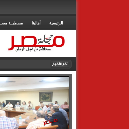
الرئيسية
أهالينا
مصطبــة مصــ