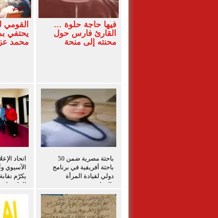
فيها حاجة حلوة …
القومي 
القارئ فارس حول
يحتفي بم
محنته إلى منحة
محمد ع
باحثة مصرية ضمن 50
اتحاد الإعل
باحثة أفريقية في برنامج
الآسيوي وأم
دولي لقيادة المرأة
يكرّم نقاب
بالزراعة
الفلسطينيي
برامج التد
الفلسطيني