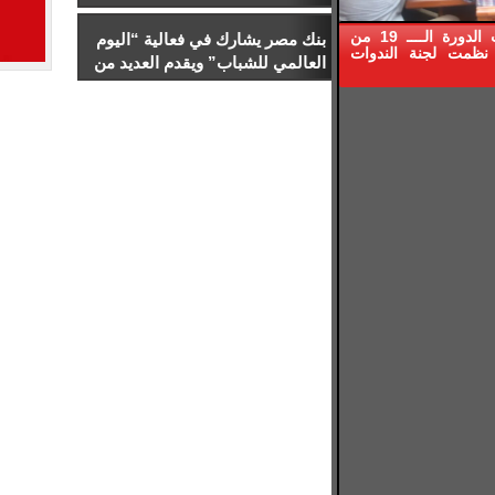
والخطاب السياسي
كتبت : حنان الليمونى ضمن فعاليات الدورة الــــ 19 من
بنك مصر يشارك في فعالية “اليوم
نظمت لجنة الندوات
العالمي للشباب” ويقدم العديد من
العروض المجانية دعمًا للشمول
المالي تحت رعاية البنك المركزي