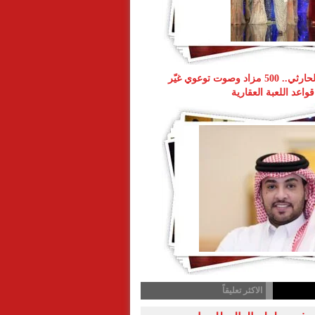
ناصر طويرش الحارثي.. 500 مزاد وصوت توعوي غيّر
قواعد اللعبة العقارية
الاكثر تعليقاً