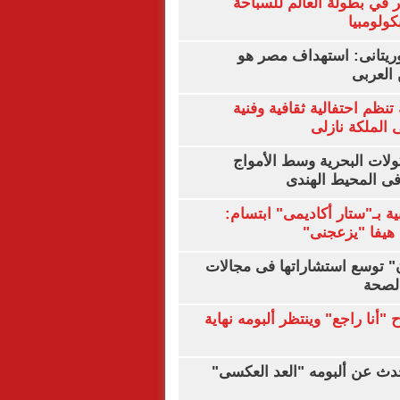
 في بطولة العالم للسباحة
كولومبيا
يتانى: استهداف مصر هو
العربى
تنظم احتفالية ثقافية وفنية
الملكة نازلى
ولات البحرية وسط الأمواج
ى المحيط الهندى
ية بـ"ستار أكاديمى" ابتسام:
هيفا "يزعجنى"
ن" توسع استشاراتها فى مجالات
الصحة
"أنا راجع" وينتظر ألبومه نهاية
دث عن ألبومه "العد العكسى"