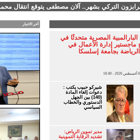
طرابزون التركي بشهر.. آلان مصطفى يتوقع انتقال محمد
أخر الاخبار
لبارالمبية المصرية متحدثًا في
 ماجستير إدارة الأعمال في
الرياضة بجامعة إسلسكا
شيركو حبيب يكتب :
دعوات إلغاء المادة
(140) بين الجهل
الدستوري والخطاب
السياسي
مدير تموين الرياض:
تشديد الرقابة التموينية