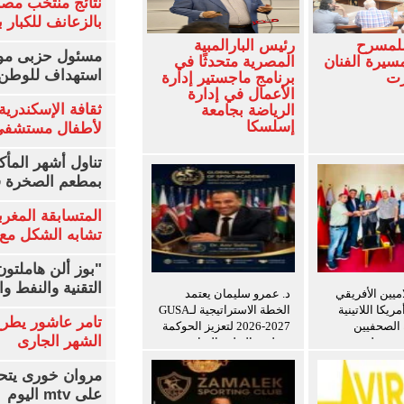
نتائج منتخب مصر
بالزعانف للكبار ب
للمسرح
رئيس البارالمبية
مسئول حزبى مور
سيرة الفنان
المصرية متحدثًا في
استهداف للوطن 
زت
برنامج ماجستير إدارة
الأعمال في إدارة
ثقافة الإسكندرية 
الرياضة بجامعة
إسلسكا
لأطفال مستشفى 
تناول أشهر المأك
بمطعم الصخرة ف
المتسابقة المغرب
تشابه الشكل مع 
"بوز ألن هاملتو
التقنية والنفط و
اميين الأفريقي
د. عمرو سليمان يعتمد
ريكا اللاتينية
الخطة الاستراتيجية لـGUSA
تامر عاشور يطرح 
ة الصحفيين
2026-2027 لتعزيز الحوكمة
الشهر الجارى
ن ويعلن توسيع
وتطوير التعليم الرياضي
ريب للإعلاميين
مروان خورى يتح
ين
على mtv اليوم