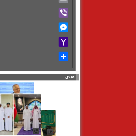
Viber
Messenger
Yahoo
Mail
Share