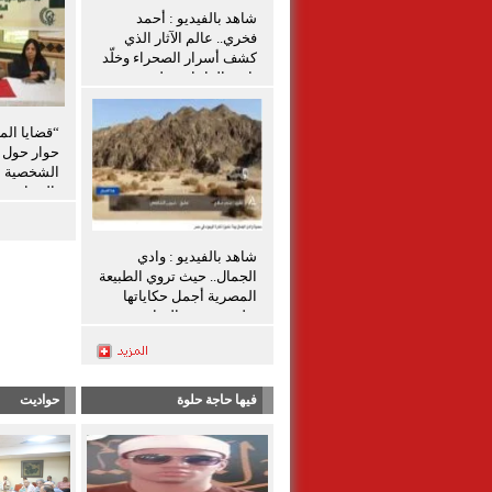
شاهد بالفيديو : أحمد
فخري.. عالم الآثار الذي
كشف أسرار الصحراء وخلّد
تاريخ الواحات تعليق شيرين
الشافعي
“قضايا الم
حوار حول ق
الشخصية ل
بالمنيا
شاهد بالفيديو : وادي
الجمال.. حيث تروي الطبيعة
المصرية أجمل حكاياتها
تعليق شيرين الشافعى
فيها حاجة حلوة
حواديت