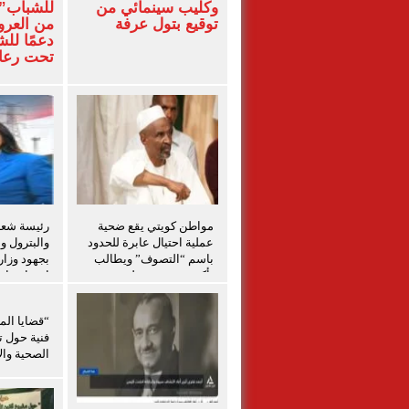
وكليب سينمائي من
للشباب” 
توقيع بتول عرفة
من العرو
دعمًا لل
تحت رعاي
المركزي
مواطن كويتي يقع ضحية
رئيسة شعبة
عملية احتيال عابرة للحدود
والبترول و
باسم “التصوف” ويطالب
بجهود وزار
بأكثر من نصف مليون
احتواء حاد
بمساعدة شخصيات دينية
بدمياط
سودانية
“قضايا الم
فنية حول ت
الصحية والإ