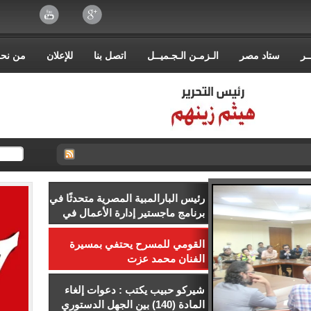
ـر
ستاد مصر
الـزمـن الـجـميــل
اتصل بنا
للإعلان
من نح
رئيس البارالمبية المصرية متحدثًا في
برنامج ماجستير إدارة الأعمال في
إدارة الرياضة بجامعة إسلسكا
القومي للمسرح يحتفي بمسيرة
الفنان محمد عزت
شيركو حبيب يكتب : دعوات إلغاء
المادة (140) بين الجهل الدستوري