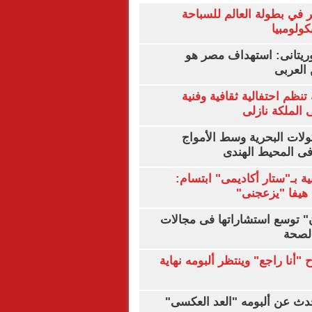
 في بطولة العالم للسباحة
كولومبيا
يتانى: استهداف مصر هو
العربى
تنظم احتفالية ثقافية وفنية
الملكة نازلى
ولات البحرية وسط الأمواج
ى المحيط الهندى
ية بـ"ستار أكاديمى" ابتسام:
هيفا "يزعجنى"
ن" توسع استشاراتها فى مجالات
الصحة
"أنا راجع" وينتظر ألبومه نهاية
دث عن ألبومه "العد العكسى"