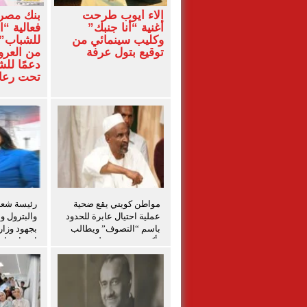
آلاء أيوب طرحت
بنك مصر
أغنية “أنا جنبك”
فعالية “ا
وكليب سينمائي من
للشباب” 
توقيع بتول عرفة
من العرو
دعمًا لل
تحت رعاي
المركزي
مواطن كويتي يقع ضحية
رئيسة شعبة
عملية احتيال عابرة للحدود
والبترول و
باسم “التصوف” ويطالب
بجهود وزار
بأكثر من نصف مليون
احتواء حاد
بمساعدة شخصيات دينية
بدمياط
سودانية