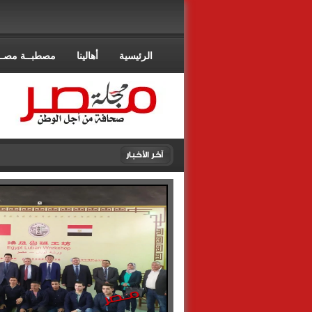
الرئيسية
أهالينا
مصطبــة مصــ