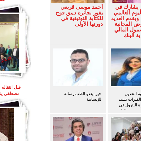
 يشارك في
أحمد موسى قريعي
ليوم العالمي
يفوز بجائزة دينق قوج
ويقدم العديد
للكتابة التوثيقية في
ض المجانية
دورتها الأولى
شمول المالي
ة البنك
قبل انتقاله
 التعدين
حين يغدو الطب رسالة
مصطفى يتوق
الفلزات تشيد
للإنسانية
ة البترول في
ث سفن الغاز