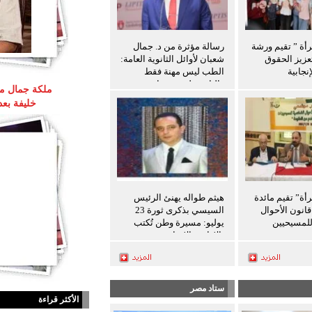
رأة ” تقيم ورشة
رسالة مؤثرة من د. جمال
عزيز الحقوق
شعبان لأوائل الثانوية العامة:
نجابية
الطب ليس مهنة فقط
والثانوية ليست نهاية
ملكة جمال مص
المطاف
خليفة بع
رأة” تقيم مائدة
هيثم طواله يهنئ الرئيس
انون الأحوال
السيسي بذكرى ثورة 23
لمسيحيين
يوليو: مسيرة وطن تُكتب
بالإرادة والإنجاز
ستاد مصر
الأكثر قراءة