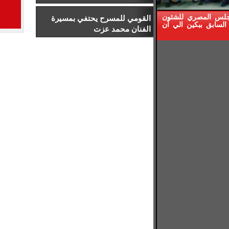
إدارة الرياضة بجامعة إسلسكا
جلس المصري للشئون
القومي للمسرح يحتفي بمسيرة
السابق ببكين الي أن
الفنان محمد عزت