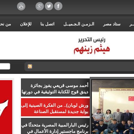
ـر
ستاد مصر
الـزمـن الـجـميــل
اتصل بنا
للإعلان
من نح
أحمد موسى قريعي يفوز بجائزة
دينق قوج للكتابة التوثيقية في دورتها
الأولى
ورش لوبان).. من الفكرة الصينية إلى
بوابة جديدة لمستقبل الصناعة
المصرية
رئيس البارالمبية المصرية متحدثًا في
برنامج ماجستير إدارة الأعمال في