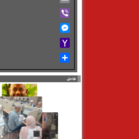
Viber
Messenger
Yahoo
Mail
Share