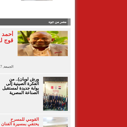
آلاء أيو
مصر من جوه
أحمد 
قوج لل
الجمعة, 7 أغسطس 2026 - 13:41
ورش لوبان).. من
الفكرة الصينية إلى
بوابة جديدة لمستقبل
الصناعة المصرية
القومي للمسرح
يحتفي بمسيرة الفنان