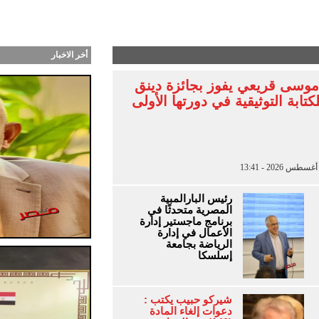
ب طرحت أغنية “أنا جنبك” وكليب سينمائي من توقيع بت
أخر الاخبار
موسى قريعي يفوز بجائزة دينق
كتابة التوثيقية في دورتها الأولى
رئيس البارالمبية
المصرية متحدثًا في
برنامج ماجستير إدارة
الأعمال في إدارة
الرياضة بجامعة
إسلسكا
شيركو حبيب يكتب :
دعوات إلغاء المادة