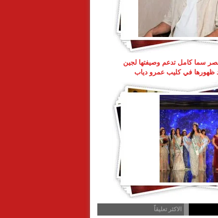
ر سما كامل تدعم وصيفتها لجين
د ظهورها في كليب عمرو دياب
الاكثر تعليقاً