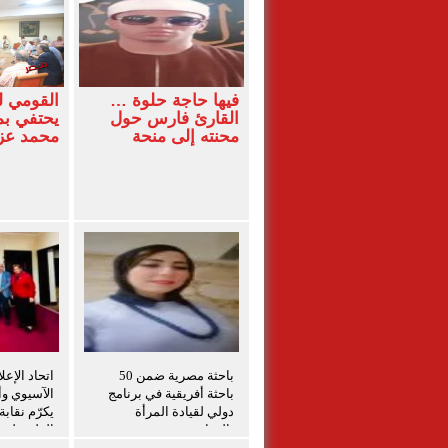
فيها حاجة حلوة …
القومي 
القارئ فارس حول
يحتفي بم
محنته إلى منحة
محمد ع
باحثة مصرية ضمن 50
اتحاد الإعل
باحثة أفريقية في برنامج
الآسيوي وأم
دولي لقيادة المرأة
يكرّم نقاب
بالزراعة
الفلسطينيي
برامج التد