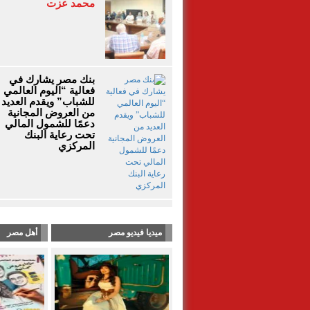
محمد عزت
بنك مصر يشارك في
فعالية “اليوم العالمي
للشباب” ويقدم العديد
من العروض المجانية
دعمًا للشمول المالي
تحت رعاية البنك
المركزي
ميديا فيديو مصر
أهل مصر