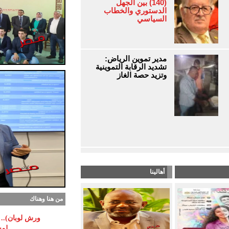
(140) بين الجهل
الدستوري والخطاب
السياسي
مدير تموين الرياض:
تشديد الرقابة التموينية
وتزيد حصة الغاز
أهالينا
من هنا وهناك
ورش لوبان).. م
لمس