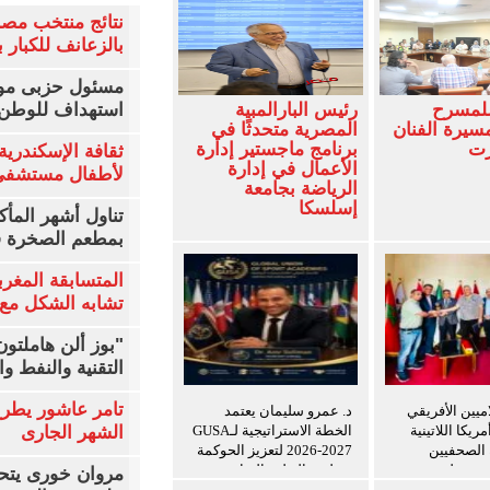
نتائج منتخب مصر
بالزعانف للكبار ب
مسئول حزبى مور
للمسرح
رئيس البارالمبية
استهداف للوطن 
سيرة الفنان
المصرية متحدثًا في
زت
برنامج ماجستير إدارة
ثقافة الإسكندرية 
الأعمال في إدارة
لأطفال مستشفى 
الرياضة بجامعة
إسلسكا
تناول أشهر المأك
بمطعم الصخرة ف
المتسابقة المغرب
تشابه الشكل مع 
"بوز ألن هاملتو
التقنية والنفط و
تامر عاشور يطرح 
اميين الأفريقي
د. عمرو سليمان يعتمد
ريكا اللاتينية
الخطة الاستراتيجية لـGUSA
الشهر الجارى
ة الصحفيين
2026-2027 لتعزيز الحوكمة
ن ويعلن توسيع
وتطوير التعليم الرياضي
مروان خورى يتح
ريب للإعلاميين