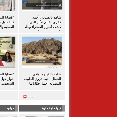
شاهد بالفيديو : أحمد
“قضايا الم
فخري.. عالم الآثار الذي
فنية حول ت
كشف أسرار الصحراء وخلّد
الصحية والإ
تاريخ الواحات تعليق شيرين
الشافعي
شاهد بالفيديو : وادي
“قضايا الم
الجمال.. حيث تروي الطبيعة
حوار حول ق
المصرية أجمل حكاياتها
الشخصية ل
تعليق شيرين الشافعى
بالمنيا
فيها حاجة حلوة
حواديت